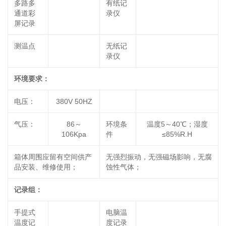
多路多
有纸记
通道彩
录仪
屏记录
测温点
无纸记
录仪
环境要求：
电压：
380V 50HZ
气压：
86～
环境条
温度5～40℃；湿度
106Kpa
件
≤85%R.H
箱体周围应留有空间供产
无强烈振动，无强磁场影响，无腐
品安装、维修使用；
蚀性气体；
记录组：
手提式
电脑温
温度记
度记录