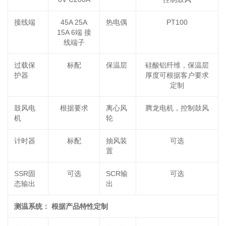
接线端
45A 25A
热电偶
PT100
15A 6端 接
线端子
过载保
标配
保温层
硅酸铝纤维，保温层
护器
厚度可根据客户要求
定制
鼓风电
根据要求
离心风
腾龙电机，控制鼓风
机
轮
计时器
标配
抽风装
可选
置
SSR固
可选
SCR输
可选
态输出
出
测温系统： 根据产品特性定制