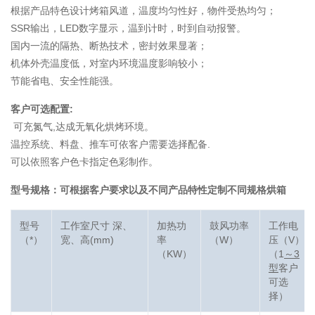
根据产品特色设计烤箱风道，温度均匀性好，物件受热均匀；
SSR输出，LED数字显示，温到计时，时到自动报警。
国内一流的隔热、断热技术，密封效果显著；
机体外壳温度低，对室内环境温度影响较小；
节能省电、安全性能强。
客户可选配置:
可充氮气,达成无氧化烘烤环境。
温控系统、料盘、推车可依客户需要选择配备.
可以依照客户色卡指定色彩制作。
型号规格：可根据客户要求以及不同产品特性定制不同规格烘箱
型号
工作室尺寸 深、
加热功
鼓风功率
工作电
（*）
宽、高(mm)
率
（W）
压（V）
（KW）
（1
～3
型
客户
可选
择）