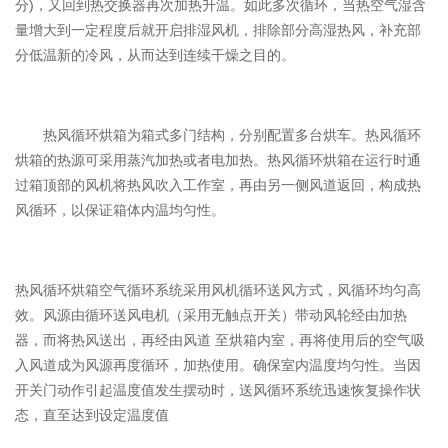
分)，又回到热交换器再次加热升温。如此多次循环，当热空气湿含
量增大到一定程度后就开启排湿风机，排除部分高湿热风，补充部
分低温新的冷风，从而达到连续干燥之目的。
热风循环烘箱为箱式多门结构，分别配置多台烘车。热风循环
烘箱的热源可采用蒸汽加热或者电加热。热风循环烘箱在运行时通
过箱顶部的风机将热风吹入工作室，再由另一侧风道返回，构成热
风循环，以保证箱体内温均匀性。
热风循环烘箱空气循环系统采用风机循环送风方式，风循环均匀高
效。风源由循环送风电机（采用无触点开关）带动风轮经由加热
器，而将热风送出，再经由风道 至烘箱内室，再将使用后的空气吸
入风道成为风源再度循环，加热使用。确保室内温度均匀性。当因
开关门动作引起温度值发生摆动时，送风循环系统迅速恢复操作状
态，直至达到设定温度值